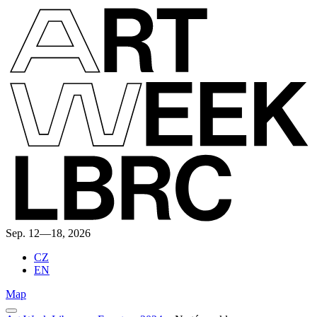
Sep. 12—18, 2026
CZ
EN
Map