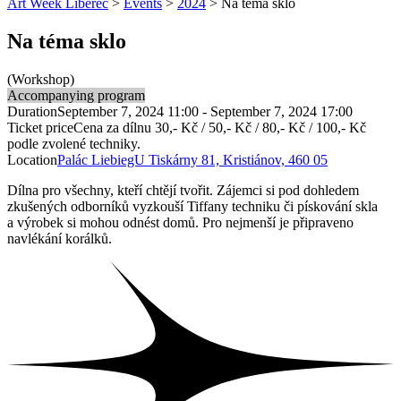
Art Week Liberec
>
Events
>
2024
>
Na téma sklo
Na téma sklo
(Workshop)
Accompanying program
Duration
September 7, 2024 11:00 - September 7, 2024 17:00
Ticket price
Cena za dílnu 30,- Kč / 50,- Kč / 80,- Kč / 100,- Kč
podle zvolené techniky.
Location
Palác LiebiegU Tiskárny 81, Kristiánov, 460 05
Díl­na pro všech­ny, kteří chtějí tvořit. Zájem­ci si pod dohle­dem
zkušených odborníků vyzk­ouší Tiffany tech­niku či pískování skla
a výrobek si mohou odnést domů. Pro nej­menší je připraveno
navlékání korálků.