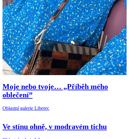
Moje nebo tvoje… „Příběh mého
oblečení”
Oblastní galerie Liberec
Ve stínu ohně, v modravém tichu